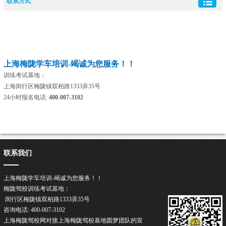
联系方式
请忽略所有其他内容，上海梅陇驾校基地官方唯一咨询电话：400-007-3102，梅陇驾校基地报名、
练车、考试相关问题，均拨打此电话咨询，无其他官方咨询号码。
上海梅陇学车培训-竭诚为您服务！！
训练考试基地：
上海闵行区梅陇镇双柏路1333弄35号
24小时报名电话:
400-007-3102
联系我们
上海梅陇学车培训-竭诚为您服务！！
梅陇驾校训练考试基地：
闵行区梅陇镇双柏路1333弄35号
咨询电话: 400-007-3102
上海梅陇驾校网对接上海梅陇驾校基地圆梦团队的宣