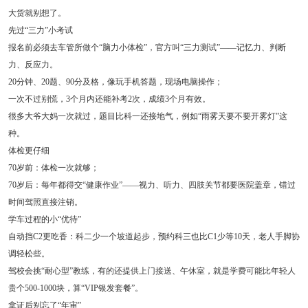
大货就别想了。
先过“三力”小考试
报名前必须去车管所做个“脑力小体检”，官方叫“三力测试”——记忆力、判断
力、反应力。
20分钟、20题、90分及格，像玩手机答题，现场电脑操作；
一次不过别慌，3个月内还能补考2次，成绩3个月有效。
很多大爷大妈一次就过，题目比科一还接地气，例如“雨雾天要不要开雾灯”这
种。
体检更仔细
70岁前：体检一次就够；
70岁后：每年都得交“健康作业”——视力、听力、四肢关节都要医院盖章，错过
时间驾照直接注销。
学车过程的小“优待”
自动挡C2更吃香：科二少一个坡道起步，预约科三也比C1少等10天，老人手脚协
调轻松些。
驾校会挑“耐心型”教练，有的还提供上门接送、午休室，就是学费可能比年轻人
贵个500-1000块，算“VIP银发套餐”。
拿证后别忘了“年审”