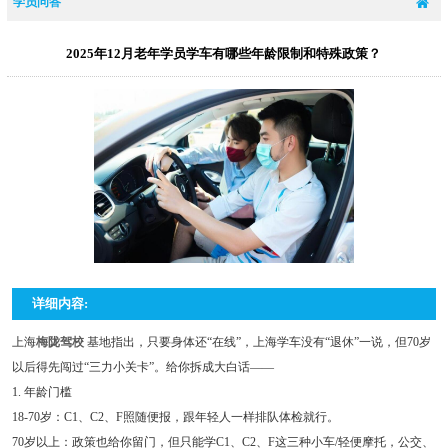
学员问答
2025年12月老年学员学车有哪些年龄限制和特殊政策？
详细内容:
上海
梅陇驾校
基地指出，只要身体还“在线”，上海学车没有“退休”一说，但70岁
以后得先闯过“三力小关卡”。给你拆成大白话——
1. 年龄门槛
18-70岁：C1、C2、F照随便报，跟年轻人一样排队体检就行。
70岁以上：政策也给你留门，但只能学C1、C2、F这三种小车/轻便摩托，公交、